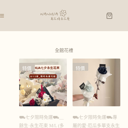
全館花禮
特價
特價
⛟七夕限時免運⛟＿
⛟七夕限時免運⛟專
餘生·永生花束 M/L (多
屬的愛·厄瓜多單支永生