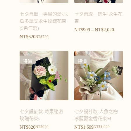
七夕自取＿專屬的愛·厄
七夕自取＿餘生·永生花
瓜多單支永生玫瑰花束
束
(5色任選)
NT$
999
–
NT$
2,020
NT$
620
NT$
720
特價
特價
七夕設計款-莓果秘密
七夕設計款-人魚之吻
玫瑰花束s
冰藍鬱金香花束M
NT$
820
NT$
1,699
NT$
920
NT$
1,920