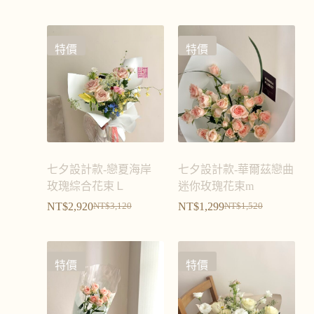
特價
特價
七夕設計款-戀夏海岸
七夕設計款-華爾茲戀曲
玫瑰綜合花束Ｌ
迷你玫瑰花束m
NT$
2,920
NT$
1,299
NT$
3,120
NT$
1,520
特價
特價