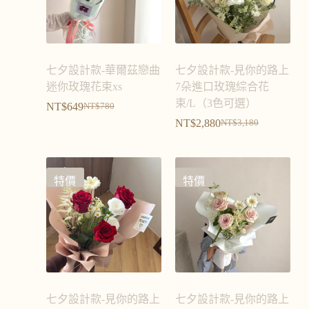
七夕設計款-華爾茲戀曲
七夕設計款-見你的路上
迷你玫瑰花束xs
7朵進口玫瑰綜合花
束/L（3色可選）
NT$
649
NT$
780
NT$
2,880
NT$
3,180
特價
特價
七夕設計款-見你的路上
七夕設計款-見你的路上