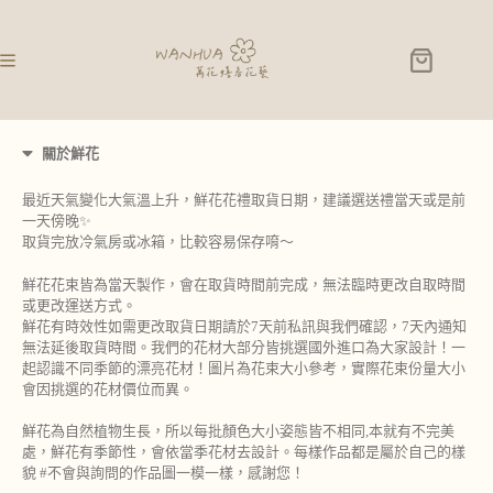
關於鮮花
最近天氣變化大氣溫上升，鮮花花禮取貨日期，建議選送禮當天或是前
一天傍晚✨
取貨完放冷氣房或冰箱，比較容易保存唷～
鮮花花束皆為當天製作，會在取貨時間前完成，無法臨時更改自取時間
或更改運送方式。
鮮花有時效性如需更改取貨日期請於7天前私訊與我們確認，7天內通知
無法延後取貨時間。我們的花材大部分皆挑選國外進口為大家設計！一
起認識不同季節的漂亮花材！圖片為花束大小參考，實際花束份量大小
會因挑選的花材價位而異。
鮮花為自然植物生長，所以每批顏色大小姿態皆不相同,本就有不完美
處，鮮花有季節性，會依當季花材去設計。每樣作品都是屬於自己的樣
貌 #不會與詢問的作品圖一模一樣，感謝您！