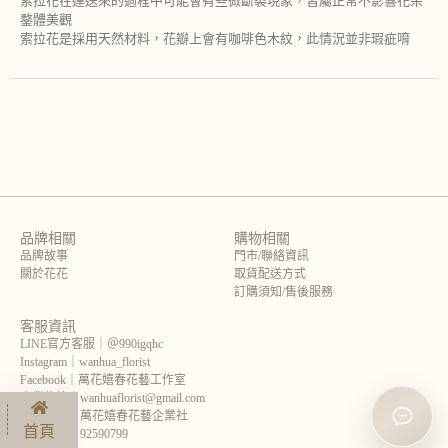
索拉花在運送來的過程中可能會有些微斷裂現象，皆屬正常不影響花朵
鍪體美觀
索拉花是採用天然材料，花瓣上會有咖啡色木紋，此情況並非瑕疵唷
品牌相關
購物相關
品牌故事
門市/聯絡資訊
關於花花
取貨配送方式
訂購須知/售後服務
客服資訊
LINE官方客服｜＠990igqhc
Instagram｜wanhua_florist
Facebook｜萬花嬉春花藝工作室
企業信箱｜wanhuaflorist@gmail.com
企業名稱｜萬花嬉春花藝企業社
首頁
統一編號｜92590799