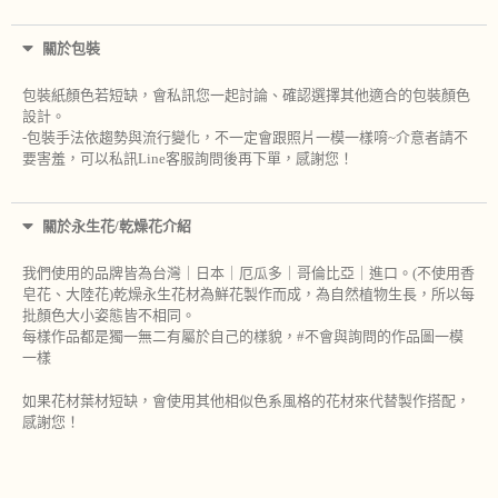
關於包裝
包裝紙顏色若短缺，會私訊您一起討論、確認選擇其他適合的包裝顏色
設計。
-包裝手法依趨勢與流行變化，不一定會跟照片一模一樣唷~介意者請不
要害羞，可以私訊Line客服詢問後再下單，感謝您！
關於永生花/乾燥花介紹
我們使用的品牌皆為台灣｜日本｜厄瓜多｜哥倫比亞｜進口。(不使用香
皂花、大陸花)乾燥永生花材為鮮花製作而成，為自然植物生長，所以每
批顏色大小姿態皆不相同。
每樣作品都是獨一無二有屬於自己的樣貌，#不會與詢問的作品圖一模
一樣
如果花材葉材短缺，會使用其他相似色系風格的花材來代替製作搭配，
感謝您！