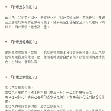
『什麼是永生花？』
永生花→又稱為不凋花，是將鮮花利用保色技術處理，無論是顏色外觀
或是觸感均保有鮮花原有的樣子，幾乎無區別優點是至少可以維持1-3年
以上，因此單價上也會高一些。
『什麼是乾燥花？』
是將其植物放置「乾燥」，也就是植物去水分後會萎縮捲曲，因此花瓣
通常有皺褶且質地硬、脆，並隨著時間會自然剝落，顏色漸漸轉為枯黃
色，也別有一番韻味唷！
『什麼是索拉花？』
索拉花又稱擴香花。
索拉花是用通草、脱木的植物（樹皮木片）手工製作拼接而成。
可以在索拉花上滴自己喜歡的香水或是精油，利用索拉花達到擴香的作
用。
索拉花的觸感像是泡綿，較柔軟脆弱唷！