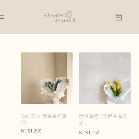
冰山美人-鬱金香花束
奶酪雪糕-5支鬱金香花
(S)
束s
NT$
1,300
NT$
1,150