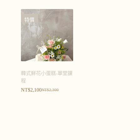
特價
韓式鮮花小蛋糕-單堂課
程
NT$
2,100
NT$
2,300