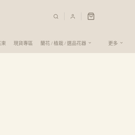
花束
現貨專區
蘭花 / 植栽 / 選品花器
更多