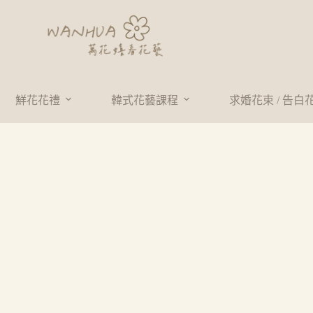
鮮花花禮
韓式花藝課程
求婚花束 / 告白