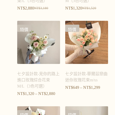
束/L（3色可選）
M（3色可選）
NT$
2,880
NT$
1,320
NT$
3,180
NT$
1,520
特價
特價
七夕設計款-見你的路上
七夕設計款-華爾茲戀曲
進口玫瑰綜合花束
迷你玫瑰花束m/xs
M/L（3色可選）
NT$
649
–
NT$
1,299
NT$
1,320
–
NT$
2,880