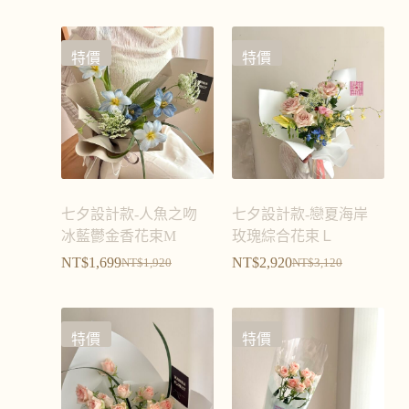
特價
特價
七夕設計款-人魚之吻
七夕設計款-戀夏海岸
冰藍鬱金香花束M
玫瑰綜合花束Ｌ
NT$
1,699
NT$
2,920
NT$
1,920
NT$
3,120
特價
特價