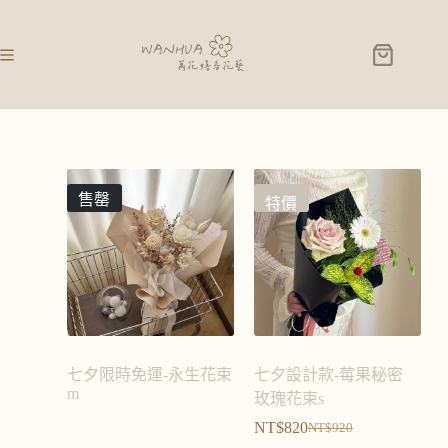
售罄
特價
七夕限時免運-永生花束
七夕設計款-莓果秘密
m
玫瑰花束s
NT$
820
NT$
920