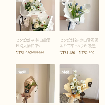
特價
特價
七夕設計款-純白戀夏
七夕設計款-冰山雪霜鬱
玫瑰太陽花束s
金香花束m/s (2色可選)
NT$
1,080
NT$
1,480
–
NT$
2,800
NT$
1,280
特價
特價