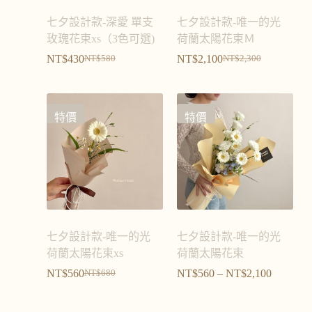
七夕設計款-深愛 單支
七夕設計款-唯一的光
玫瑰花束xs（3色可選)
荷蘭太陽花束Ｍ
NT$
430
NT$
2,100
NT$
580
NT$
2,300
特價
特價
七夕設計款-唯一的光
七夕設計款-唯一的光
荷蘭太陽花束xs
荷蘭太陽花束
NT$
560
NT$
560
–
NT$
2,100
NT$
680