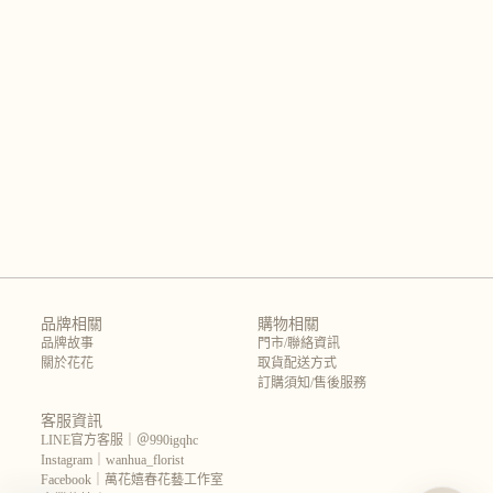
r
n
a
t
i
v
e
:
品牌相關
購物相關
品牌故事
門市/聯絡資訊
關於花花
取貨配送方式
訂購須知/售後服務
客服資訊
LINE官方客服｜＠990igqhc
Instagram｜wanhua_florist
Facebook｜萬花嬉春花藝工作室