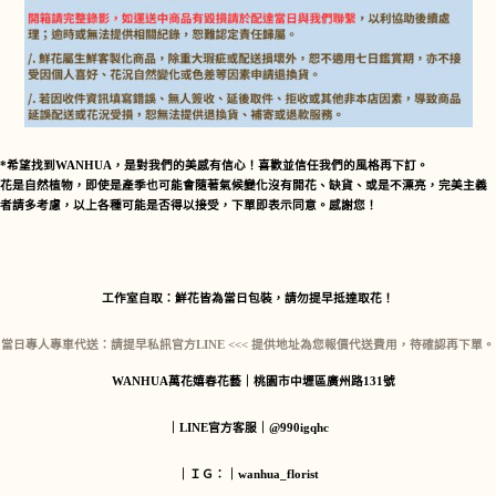
*希望找到WANHUA，是對我們的美感有信心！喜歡並信任我們的風格再下訂。
花是自然植物，即使是產季也可能會隨著氣候變化沒有開花、缺貨、或是不漂亮，完美主義
者請多考慮，以上各種可能是否得以接受，下單即表示同意。感謝您！
工作室自取：
鮮花皆為當日包裝，請勿提早抵達取花！
當日專人專車代送：
請提早私訊官方LINE <<< 提供地址為您報價代送費用，待確認再下單。
WANHUA萬花嬉春花藝｜桃園市中壢區廣州路131號
｜LINE官方客服｜@990igqhc
｜ＩＧ：｜wanhua_florist