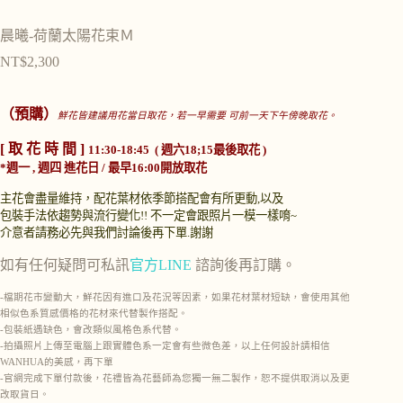
晨曦-荷蘭太陽花束Ｍ
NT$
2,300
（預購）
鮮花皆建議用花當日取花，若一早需要 可前一天下午傍晚取花。
[ 取 花 時 間 ]
11:30-18:45 ( 週六18;15最後取花 )
*週一 , 週四 進花日 / 最早16:00開放取花
主花會盡量維持，配花葉材依季節搭配會有所更動,以及
包裝手法依趨勢與流行變化!!
不一定會跟照片一模一樣唷~
介意者請務必先與我們討論後再下單.謝謝
如有任何疑問可私訊
官方LINE
諮詢後再訂購。
-檔期花市變動大，鮮花因有進口及花況等因素，如果花材葉材短缺，會使用其他
相似色系質感價格的花材來代替製作搭配。
-包裝紙遇缺色，會改類似風格色系代替。
-拍攝照片上傳至電腦上跟實體色系一定會有些微色差，以上任何設計請相信
WANHUA的美感，再下單
-官網完成下單付款後，花禮皆為花藝師為您獨一無二製作，恕不提供取消以及更
改取貨日。