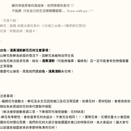
願你穿過青春的風雨後，依然眼裡有星河 ♡
不追趕 只在自己的生活裡燦爛盛開𓂃 Grow with joy .ᐟ.ᐟ
｜花束介紹｜
鮮花｜晨曦-荷蘭太陽花束Ｍ（5朵進口太陽＋5種季節花葉材）
花束：附贈提袋｜養護卡｜
–
白色、淺黃淺粉鮮花花材注意事項：
以鮮花新鮮為前提的情況下，因鮮花為植物自然生長
白色花無法追求完美、純白
、淺黃淺粉
（可能微偏黃、偏綠色）且一定可能會有些微傷痕屬
正常現象
需要可以接受，再幫我們選
白色、淺黃淺粉
系花唷！
注意事項：
–檔期花市變動大，鮮花及永生花因有進口及花況等因素，如果花材、葉材短缺，會使用其他
相似色系質感的花材來代替製作搭配
（無法接受變動者請三思，下單視同可接受變動、花材缺貨）
-鮮花有季節性，會依當季花材去設計，不會完全相同！！！實際花束、花禮份量大小會因挑
選的花材價位而異，我們的花材大部分皆挑選國外進口的特殊花材，為大家設計！讓大家可
以認識各個國家來的季節特殊漂亮花材！