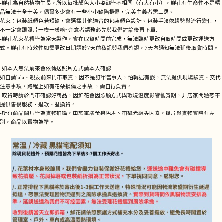
-鮮花為自然植物生長，所以每批顏色大小姿態皆不相同（有大有小），鮮花有生命性不是精
品無法十全十美，偶爾多少會有一些小小缺陷損傷，完美主義者需三思。
花束：包裝紙顏色若短缺，會選擇其他適合的包裝顏色設計。包裝手法依趨勢與流行變化，
不一定會跟照片一模一樣唷~介意者請務必先與我們討論後再下單.
-鮮花花束花禮皆為當天製作，會在取貨時間前完成，無法臨時更改自取時間或更改運送方
式。鮮花有時效性如需更改日期請於7天前私訊與我們確認，7天內通知無法延後取貨時間。
-如本人無法前來會依傳送照片方式請本人確認
如自請lala、親友前來門市取貨，因不是訂單當事人，怕轉述有誤，無法提供現場驗貨、交代
注意事項，路程上如有花朵損傷之事故 ，需自行負責。
-取貨時請於門市確認好商品，因鮮花會因照顧方式與環境溫度影響觀賞期，非店家問題恕不
提供售後服務、退款、退換貨。
-所有商品圖片皆為實物拍攝，由於電腦螢幕色差、拍攝光線等因素，照片與實物會略有差
別，商品以實物為準。