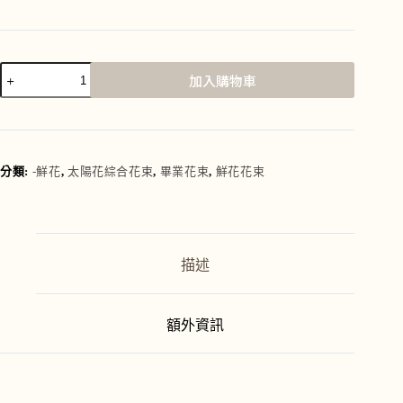
加入購物車
A
l
t
e
r
分類:
-鮮花
,
太陽花綜合花束
,
畢業花束
,
鮮花花束
n
a
t
i
v
描述
e
:
額外資訊