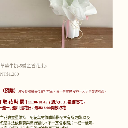
草莓牛奶-5鬱金香花束s
NT$
1,280
（預購）
鮮花皆建議用花當日取花，若一早需要 可前一天下午傍晚取花。
[ 取 花 時 間 ]
11:30-18:45 ( 週六18;15最後取花 )
*週一 , 週四 進花日 / 最早16:00開放取花
主花會盡量維持，配花葉材依季節搭配會有所更動,以及
包裝手法依趨勢與流行變化!!
不一定會跟照片一模一樣唷~