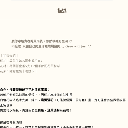
i
v
描述
e
:
願你穿過青春的風雨後，依然眼裡有星河 ♡
不追趕 只在自己的生活裡燦爛盛開𓂃 Grow with joy .ᐟ.ᐟ
｜花束介紹｜
鮮花｜草莓牛奶-5鬱金香花束s
花材：荷蘭鬱金香5支＋2種季節配花葉材🍃
花束：附贈提袋｜養護卡｜
–
白色、淺黃淺粉鮮花花材注意事項：
以鮮花新鮮為前提的情況下，因鮮花為植物自然生長
白色花無法追求完美、純白
、淺黃淺粉
（可能微偏黃、偏綠色）且一定可能會有些微傷痕屬
正常現象
需要可以接受，再幫我們選
白色、淺黃淺粉
系花唷！
鬱金香特質須知
鬱金香大小不一，花草為天然產物每批顏色大小色係都不會一樣唷！