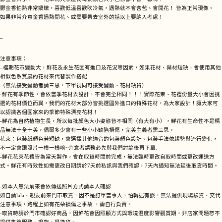
鬱金香怕熱非常嬌嫩，喜歡低溫喜歡吹冷氣，遇熱就不會含苞、會開花！ 皆為正常現像。
如果非常介意金香遇熱開花、或需要帶去室外的話以上要納入考慮！
–
注意事項：
–檔期花市變動大，鮮花及永生花因有進口及花況等因素，如果花材、葉材短缺，會使用其他
相似色系質感的花材來代替製作搭配
（無法接受變動者請三思，下單視同可接受變動、花材缺貨）
-鮮花有季節性，會依當季花材去設計，不會完全相同！！！實際花束、花禮份量大小會因挑
選的花材價位而異，我們的花材大部分皆挑選國外進口的特殊花材，為大家設計！讓大家可
以認識各個國家來的季節特殊漂亮花材！
-鮮花為自然植物生長，所以每批顏色大小姿態皆不相同（有大有小），鮮花有生命性不是精
品無法十全十美，偶爾多少會有一些小小缺陷損傷，完美主義者需三思。
花束：包裝紙顏色若短缺，會選擇其他適合的包裝顏色設計。包裝手法依趨勢與流行變化，
不一定會跟照片一模一樣唷~介意者請務必先與我們討論後再下單.
-鮮花花束花禮皆為當天製作，會在取貨時間前完成，無法臨時更改自取時間或更改運送方
式。鮮花有時效性如需更改日期請於7天前私訊與我們確認，7天內通知無法延後取貨時間。
-如本人無法前來會依傳送照片方式請本人確認
如自請lala、親友前來門市取貨，因不是訂單當事人，怕轉述有誤，無法提供現場驗貨、交代
注意事項，路程上如有花朵損傷之事故 ，需自行負責。
-取貨時請於門市確認好商品，因鮮花會因照顧方式與環境溫度影響觀賞期，非店家問題恕不