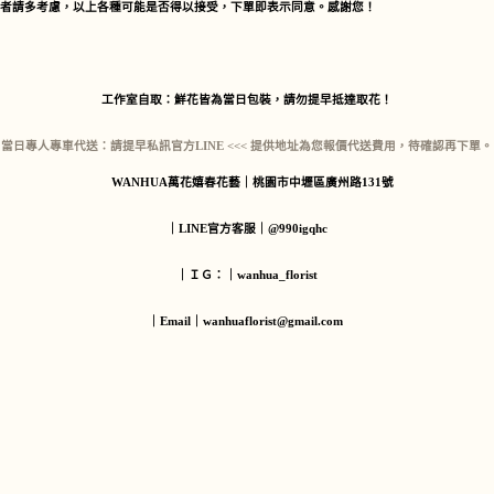
者請多考慮，以上各種可能是否得以接受，下單即表示同意。感謝您！
工作室自取：
鮮花皆為當日包裝，請勿提早抵達取花！
當日專人專車代送：
請提早私訊官方LINE <<< 提供地址為您報價代送費用，待確認再下單。
WANHUA萬花嬉春花藝｜桃園市中壢區廣州路131號
｜LINE官方客服｜@990igqhc
｜ＩＧ：｜wanhua_florist
｜Email｜wanhuaflorist@gmail.com