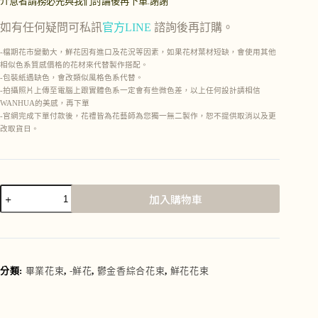
介意者請務必先與我們討論後再下單.謝謝
如有任何疑問可私訊
官方LINE
諮詢後再訂購。
-檔期花市變動大，鮮花因有進口及花況等因素，如果花材葉材短缺，會使用其他
相似色系質感價格的花材來代替製作搭配。
-包裝紙遇缺色，會改類似風格色系代替。
-拍攝照片上傳至電腦上跟實體色系一定會有些微色差，以上任何設計請相信
WANHUA的美感，再下單
-官網完成下單付款後，花禮皆為花藝師為您獨一無二製作，恕不提供取消以及更
改取貨日。
加入購物車
A
l
t
e
r
分類:
畢業花束
,
-鮮花
,
鬱金香綜合花束
,
鮮花花束
n
a
t