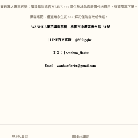
當日專人專車代送：
請提早私訊官方LINE <<< 提供地址為您報價代送費用，待確認再下單。
黑貓宅配：僅適用永生花 >>> 鮮花僅能自取或代送。
WANHUA萬花嬉春花藝｜桃園市中壢區廣州路131號
｜LINE官方客服｜@990igqhc
｜ＩＧ：｜wanhua_florist
｜Email｜wanhuaflorist@gmail.com
品牌相關
購物相關