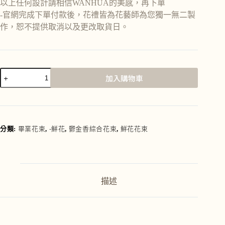
以上任何設計請相信WANHUA的美感，再下單
-官網完成下單付款後，花禮皆為花藝師為您獨一無二製
作，恕不提供取消以及更改取貨日。
加入購物車
A
l
t
e
r
分類:
畢業花束
,
-鮮花
,
鬱金香綜合花束
,
鮮花花束
n
a
t
i
v
描述
e
: