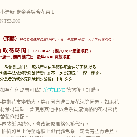
小清新-鬱金香綜合花束Ｌ
NT$
3,000
（預購）
鮮花皆建議用花當日取花，若一早需要 可前一天下午傍晚取花。
[ 取 花 時 間 ]
11:30-18:45 ( 週六18;15最後取花 )
*週一 , 週四 進花日 / 最早16:00開放取花
主花會盡量維持，配花葉材依季節搭配會有所更動,以及
包裝手法依趨勢與流行變化!!
不一定會跟照片一模一樣唷~
介意者請務必先與我們討論後再下單.謝謝
如有任何疑問可私訊
官方LINE
諮詢後再訂購。
-檔期花市變動大，鮮花因有進口及花況等因素，如果花
材葉材短缺，會使用其他相似色系質感價格的花材來代
替製作搭配。
-包裝紙遇缺色，會改類似風格色系代替。
-拍攝照片上傳至電腦上跟實體色系一定會有些微色差，