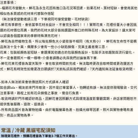
注意事項：
–檔期花市變動大，鮮花及永生花因有進口及花況等因素，如果花材、葉材短缺，會使用其他
相似色系質感的花材來代替製作搭配
（無法接受變動者請三思，下單視同可接受變動、花材缺貨）
-鮮花有季節性，會依當季花材去設計，不會完全相同！！！實際花束、花禮份量大小會因挑
選的花材價位而異，我們的花材大部分皆挑選國外進口的特殊花材，為大家設計！讓大家可
以認識各個國家來的季節特殊漂亮花材！
-鮮花為自然植物生長，所以每批顏色大小姿態皆不相同（有大有小），鮮花有生命性不是精
品無法十全十美，偶爾多少會有一些小小缺陷損傷，完美主義者需三思。
花束：包裝紙顏色若短缺，會選擇其他適合的包裝顏色設計。包裝手法依趨勢與流行變化，
不一定會跟照片一模一樣唷~介意者請務必先與我們討論後再下單.
-鮮花花束花禮皆為當天製作，會在取貨時間前完成，無法臨時更改自取時間或更改運送方
式。鮮花有時效性如需更改日期請於7天前私訊與我們確認，7天內通知無法延後取貨時間。
-如本人無法前來會依傳送照片方式請本人確認
如自請lala、親友前來門市取貨，因不是訂單當事人，怕轉述有誤，無法提供現場驗貨、交代
注意事項，路程上如有花朵損傷之事故 ，需自行負責。
-取貨時請於門市確認好商品，因鮮花會因照顧方式與環境溫度影響觀賞期，非店家問題恕不
提供售後服務、退款、退換貨。
-所有商品圖片皆為實物拍攝，由於電腦螢幕色差、拍攝光線等因素，照片與實物會略有差
別，商品以實物為準。