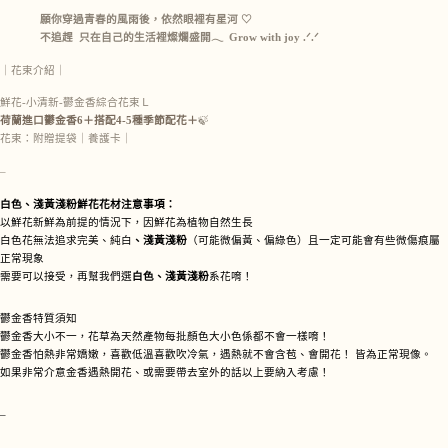
願你穿過青春的風雨後，依然眼裡有星河 ♡
不追趕 只在自己的生活裡燦爛盛開𓂃 Grow with joy .ᐟ.ᐟ
｜花束介紹｜
鮮花-小清新-鬱金香綜合花束Ｌ
荷蘭進口鬱金香6＋搭配4-5種季節配花＋
🍃
花束：附贈提袋｜養護卡｜
–
白色、淺黃淺粉鮮花花材注意事項：
以鮮花新鮮為前提的情況下，因鮮花為植物自然生長
白色花無法追求完美、純白
、淺黃淺粉
（可能微偏黃、偏綠色）且一定可能會有些微傷痕屬
正常現象
需要可以接受，再幫我們選
白色、淺黃淺粉
系花唷！
鬱金香特質須知
鬱金香大小不一，花草為天然產物每批顏色大小色係都不會一樣唷！
鬱金香怕熱非常嬌嫩，喜歡低溫喜歡吹冷氣，遇熱就不會含苞、會開花！ 皆為正常現像。
如果非常介意金香遇熱開花、或需要帶去室外的話以上要納入考慮！
–