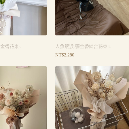
鬱金香花束s
人魚眼淚-鬱金香綜合花束Ｌ
NT$
2,280