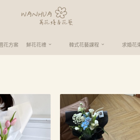
週花方案
鮮花花禮
韓式花藝課程
求婚花束