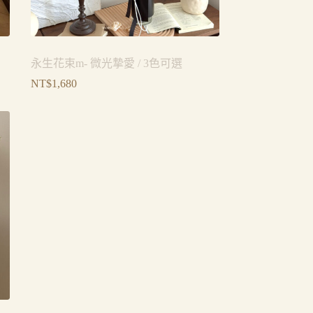
永生花束m- 微光摯愛 / 3色可選
NT$
1,680