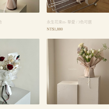
動
永生花束m- 摯愛 / 3色可選
NT$
1,880