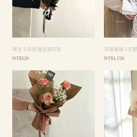
單支卡布玫瑰浪漫花束
草莓優格-5支
NT$
520
NT$
1,150