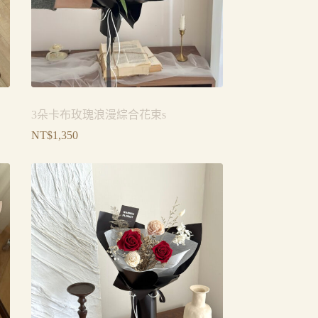
3朵卡布玫瑰浪漫綜合花束s
NT$
1,350