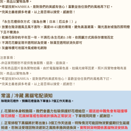
別，商品以實物為準。
*希望找到WANHUA，是對我們的美感有信心！喜歡並信任我們的風格再下訂。
*完美主義者請多考慮，以上是否得以接受，感謝您！
『永生花禮保存方式（皆為台灣｜日本｜厄瓜多｜）』
/ 放置在陰涼通風且風不直吹，濕度40-65度的環境，避免高溫潮濕、 陽光直射或強烈照明燈
下且不需澆水
/ 乾燥花保存約半年至一年，不凋花/永生花約1-3年，依照顧方式與保存環境而定
/ 不凋花花瓣呈現半透明狀為受潮，除濕至透明狀消失即可
/ 灰塵堆積可用弱冷風或軟毛刷除
注意事項：
-非店家問題恕不提供售後服務、退款、退換貨。
-所有商品圖片皆為實物拍攝，由於電腦螢幕色差、拍攝光線等因素，照片與實物會略有差
別，商品以實物為準。
*希望找到WANHUA，是對我們的美感有信心！喜歡並信任我們的風格再下訂。
*完美主義者請多考慮，以上是否得以接受，感謝您！