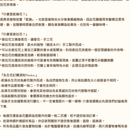
拉花來得高。
『什麼是乾燥花？』
是將其植物放置「乾燥」，也就是植物去水分後會萎縮捲曲，因此花瓣通常有皺褶且質地
硬、脆，並隨著時間會自然剝落，顏色漸漸轉為枯黃色，也別有一番韻味唷。
『什麼是索拉花？』
*索拉花又稱香氛花、擴香花、手工花
*索拉花是用通草、脱木的植物（樹皮木片）手工製作而成。
*可以在索拉花上滴自己喜歡的香水或是精油，利用索拉花來達到一個空間擴香的作用唷~
*索拉花的觸感像是泡綿，較柔軟脆弱唷！
*索拉花在運送來的過程中可能會有些微斷裂現象，皆屬正常不影響花朵鍪體美觀
*索拉花是採用天然材料，花瓣上會有咖啡色木紋，此情況並非瑕疵唷~
『永生花訂購須知Notice.』
-乾燥永生花材為鮮花製作而成，為自然植物生長，所以每批顏色大小姿態皆不相同。
-每樣作品都是獨一無二，不會完全相同。
-如果花材葉材短缺，會使用其他相似色系質感的花材來代替製作搭配。
-包裝紙顏色若短缺，會選擇其他適合的包裝顏色設計。
-包裝手法依趨勢與流行變化，不一定會跟照片一模一樣唷~介意者請務必先與我們討論後再
下單.
•⁠
⁠每樣花禮皆為花藝師為您製作的獨一無二花禮，恕不提供取消訂單。
•⁠
⁠收貨時請於確認好商品，非店家問題恕不提供售後服務、退款、退換貨。
•⁠
⁠所有商品圖片皆為實物拍攝，由於電腦螢幕色差、拍攝光線等因素，照片與實物會略有差