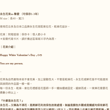
永生花束m-摯愛 （可保存1-3年）
M size：長40、寬25
使用厄瓜多及日本口品牌永生花搭配索拉花、乾燥花設計。
花束：附贈提袋｜保存卡｜情人節小卡
＊如需代寫卡片，請於備註區填寫35字內為限。
｜花束介紹｜
Happy White Valentine’s Day
₊⊹
ᰔ
You are my person.
–
花草為自然產物本就不會完美，加上變動性大，不管是乾燥花、永生花或鮮花皆不可能達到
與詢問的作品圖一模一樣。
每一份永生、乾燥、索拉花禮都是花藝師一手一鐵絲纏繞固定、綑綁而成，一束捧花需要花
費數小時以上。
『什麼是永生花？』
永生花→又稱為不凋花，是將鮮花利用保色技術處理，無論是顏色外觀或是觸感均保有鮮花
原有的樣子，幾乎無區別優點是至少可以維持2-3年以上，因此價格上也會比鮮花跟乾燥、索