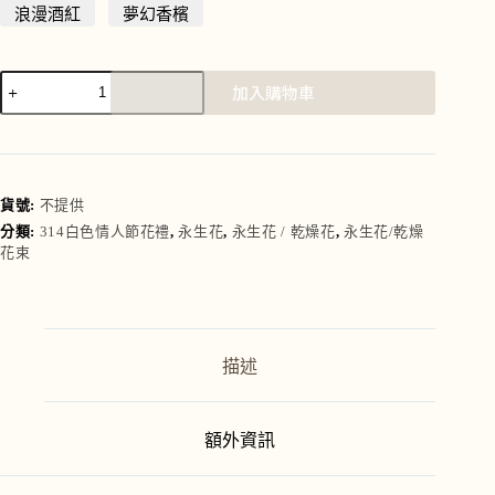
浪漫酒紅
夢幻香檳
加入購物車
A
l
t
e
r
貨號:
不提供
n
分類:
314白色情人節花禮
,
永生花
,
永生花 / 乾燥花
,
永生花/乾燥
a
花束
t
i
v
e
:
描述
額外資訊