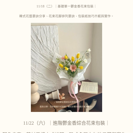
11/18（二）｜基礎單一鬱金香花束包裝｜
韓式花藝要訣分享、花束花腳排列要訣、包裝紙技巧示範與實作。
11/22（六）｜進階鬱金香綜合花束包裝｜