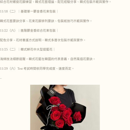
綜合花材螺旋花腳練習、韓式花藝理論、配花經驗分享、韓式包裝示範與實作。
11/18（二）｜基礎單一鬱金香花束包裝｜
韓式花藝要訣分享、花束花腳排列要訣、包裝紙技巧示範與實作。
11/22（六）｜進階鬱金香綜合花束包裝｜
配色分享、花材養護方式說明，韓式多層次包裝示範與實作。
11/25（二）｜韓式鮮花中大型提籃花｜
海綿技法細節提醒，韓式花籃在韓國的代表意義，自然風插花要訣。
11/29（六）Test 考試時間依同學完成度、速度而定。
–