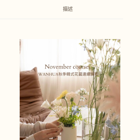
v
描述
e
: