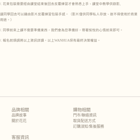
/. 花束包裝需要經由課堂結束後回去反覆練習才會熟悉上手、課堂中教學供錄影,
讓同學回去可以藉由影片反覆練習包裝手感。（影片僅供同學私人存放、故不得使用於商業
用途。）
/. 同學前來上課不需要準備東西，我們會為您準備好，帶著愉悅的心情前來即可。
/. 報名前煩請將以上資訊詳讀，以上WANHUA保有最終決策權益。
品牌相關
購物相關
品牌故事
門市/聯絡資訊
關於花花
取貨配送方式
訂購須知/售後服務
客服資訊