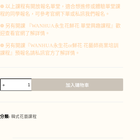
❁ 以上課程有開放報名單堂，適合
想進修或體驗單堂課
程的同學報名，可參考官網下單或私訊我們報名。
❁ 另有開課 『WANHUA永生花鮮花 單堂興趣課程』歡
迎查看官網了解詳情。
❁ 另有開課『WANHUA永生花or鮮花 花藝師商業培訓
課程』預報名請私訊官方了解詳情。
加入購物車
A
l
t
e
r
分類:
韓式花藝課程
n
a
t
i