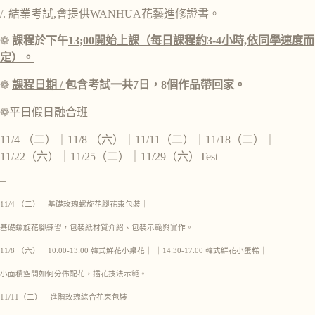
/. 結業考試,會提供WANHUA花藝進修證書。
❁
課程於下午
13;00開始上課（每日課程約3-4小時,依同學速度而
定）。
❁
課程日期 /
包含考試
一共7日，8個作品帶回家。
❁平日假日融合班
11/4 （二）｜11/8 （六）｜11/11（二）｜11/18（二）｜
11/22（六）｜11/25（二）｜11/29（六）Test
–
11/4 （二）｜基礎玫瑰螺旋花腳花束包裝｜
基礎螺旋花腳練習，包裝紙材質介紹、包裝示範與實作。
11/8 （六）｜10:00-13:00 韓式鮮花小桌花｜ ｜14:30-17:00 韓式鮮花小蛋糕｜
小面積空間如何分佈配花，插花技法示範。
11/11（二）｜進階玫瑰綜合花束包裝｜