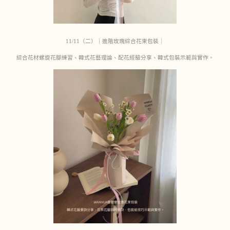
11/11（二）｜進階玫瑰綜合花束包裝｜
綜合花材螺旋花腳練習、韓式花藝理論、配花經驗分享、韓式包裝示範與實作。