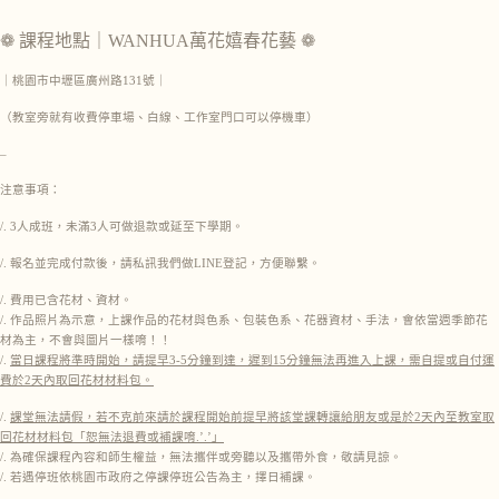
❁ 課程地點｜WANHUA萬花嬉春花藝 ❁
｜桃園市中壢區廣州路131號｜
（教室旁就有收費停車場、白線、工作室門口可以停機車）
–
注意事項：
/. 3人成班，未滿3人可做退款或延至下學期。
/. 報名並完成付款後，請私訊我們做LINE登記，方便聯繫。
/. 費用已含花材、資材。
/. 作品照片為示意，上課作品的花材與色系、包裝色系、花器資材、手法，會依當週季節花
材為主，不會與圖片一樣唷！！
/.
當日課程將準時開始，請提早3-5分鐘到達，遲到15分鐘無法再進入上課，需自提或自付運
費於2天內取回花材材料包。
/.
課堂無法請假，若不克前來請於課程開始前提早將該堂課轉讓給朋友或是於2天內至教室取
回花材材料包「恕無法退費或補課唷.’.’」
/. 為確保課程內容和師生權益，無法攜伴或旁聽以及攜帶外食，敬請見諒。
/. 若遇停班依桃園市政府之停課停班公告為主，擇日補課。